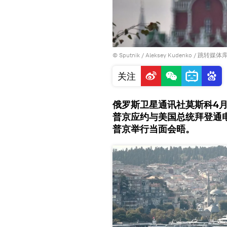
© Sputnik / Aleksey Kudenko
/
跳转媒体
关注
俄罗斯卫星通讯社莫斯科4月
普京应约与美国总统拜登通
普京举行当面会晤。