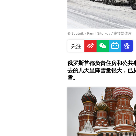
© Sputnik / Ramil Sitdikov
/
跳转媒体库
关注
俄罗斯首都负责住房和公共
去的几天里降雪量很大，已从
雪。