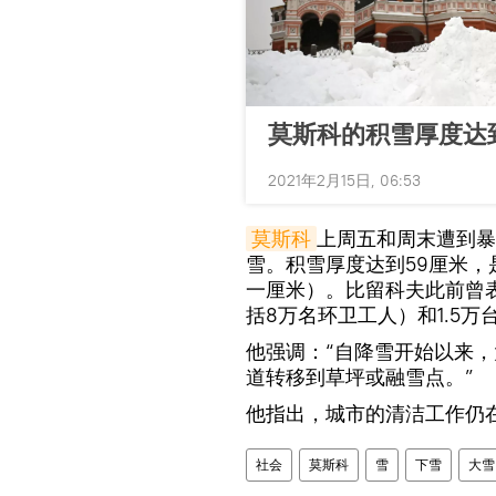
莫斯科的积雪厚度达
2021年2月15日, 06:53
莫斯科
上周五和周末遭到暴
雪。积雪厚度达到59厘米
一厘米）。比留科夫此前曾表
括8万名环卫工人）和1.5
他强调：“自降雪开始以来，
道转移到草坪或融雪点。”
他指出，城市的清洁工作仍
社会
莫斯科
雪
下雪
大雪