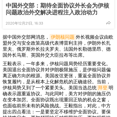
中国外交部：期待全面协议外长会为伊核
问题政治外交解决进程注入政治动力
2020年12月21日, 16:33
据中国外交部网消息，
伊朗核问题
外长视频会议由欧
盟外交与安全政策高级代表博雷利主持，伊朗外长扎
里夫、俄罗斯外长拉夫罗夫、法国外长勒德里昂、德
国外长马斯、英国外交大臣拉布等出席。
王毅表示，一年多来，伊核问题局势经历重要变化。
美国退出全面协议并对伊朗极限施压，是伊核问题偏
离正确方向的根源。美国改弦更张，重返全面协议并
恢复履约，是从根本上化解危机的正确途径。当前，
伊核局势又到了一个紧要关头。美国当选总统
拜登
明
确表示愿重返协议。与此同时，美方对伊朗的施压仍
在变本加厉。全面协议既出现重回正轨的机会之窗，
也面临前所未有的风险挑战。王毅指出，对此，中方
提出四点看法：一是要坚定不移维护全面协议。要保