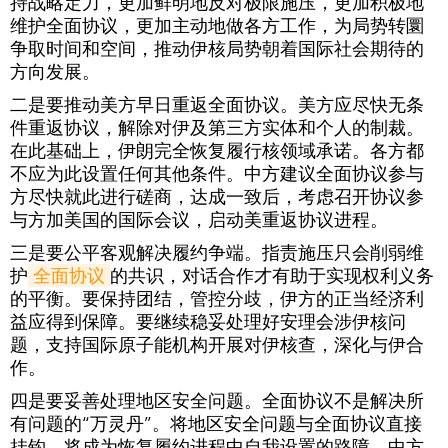
持战略定力，更加鲜明地反对极限施压，更加积极地
维护全面协议，更加主动地做各方工作，为局势转圜
争取时间和空间，推动伊核局势朝着国际社会期待的
方向发展。
二是要推动美方早日重返全面协议。美方应尽快无条
件重返协议，解除对伊及第三方实体和个人的制裁。
在此基础上，伊朗完全恢复履行核领域承诺。各方都
不应为此设置任何其他条件。中方建议全面协议参与
方尽快就此进行磋商，达成一致后，考虑召开协议参
与方加美国的国际会议，启动美重返协议进程。
三是要公平客观解决履约争端。指责施压只会削弱维
护
全面协议
的共识，对话合作才有助于实现权利义务
的平衡。要保持团结，管控分歧，伊方的正当经济利
益应得到保障。要继续稳妥处理好安理会涉伊核问
题，支持国际原子能机构开展对伊核查，深化与伊合
作。
四是要妥善处理地区安全问题。全面协议不是解决所
有问题的“万灵丹”。将地区安全问题与全面协议直接
挂钩，将成为恢复履约进程中自我设置的路障。中方