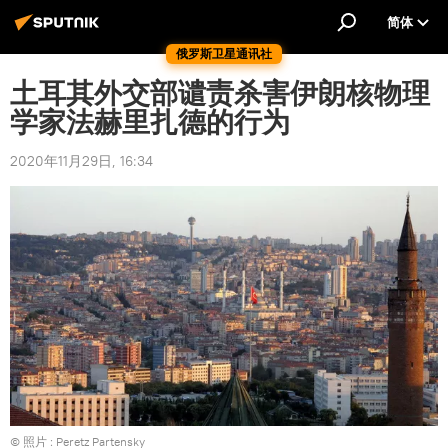
简体
俄罗斯卫星通讯社
土耳其外交部谴责杀害伊朗核物理
学家法赫里扎德的行为
2020年11月29日, 16:34
© 照片 :
Peretz Partensky