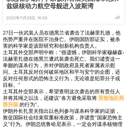
兹级核动力航空母舰进入波斯湾
2020年11月29日, 16:09
27日一伙武装人员在德黑兰省袭击了法赫里扎德，他
伤势严重并在医院不治身亡。伊朗国防部证实，被杀
害的科学家是该部研究和创新机构负责人。
土耳其外交部声明中称：“很遗憾，伊朗科学家穆赫森∙
法赫里扎德在德黑兰遭武装袭击死亡。我们谴责这一
卑鄙的谋杀行为，并对伊朗政府及死者家属表示慰
问。土耳其反对任何破坏地区和平与安宁的企图，还
反对任何形式的恐怖主义行为，无论谁是犯罪分子或
目标。”
土耳其外交部表示，希望查明这次袭击的所有责任人
并将其绳之以法，还建议“各方避免采取将
导致地区局
势升级
的行为”。
伊朗外长扎里夫指出以色列参与谋杀科学家的证据，
敦促国际社会结束双重标准政策，并谴责“国家恐怖主
义”行为。伊朗总统鲁哈尼表示，一定会对谋杀核物理