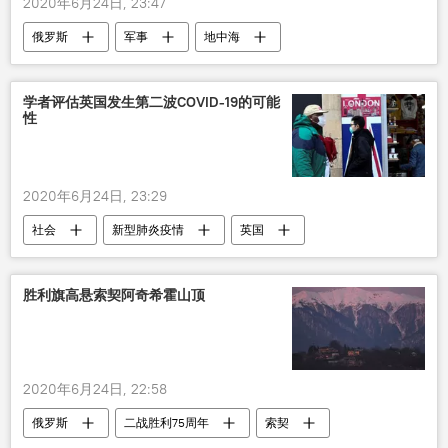
2020年6月24日, 23:47
俄罗斯
军事
地中海
护卫舰
口径”导弹
学者评估英国发生第二波COVID-19的可能
性
2020年6月24日, 23:29
社会
新型肺炎疫情
英国
评估
新冠疫情
学者
胜利旗高悬索契阿奇希霍山顶
2020年6月24日, 22:58
俄罗斯
二战胜利75周年
索契