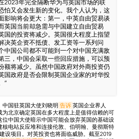
在2023年完全隔断华为与英国市场的联
恐怕又会发生新的变化。我个人认为，这
面影响将会更大：第一，中英自由贸易谈
而英国当前却急需与中国建立自由贸易
英国的投资将减少。英国很大程度上指望
解决英企资不抵债、发工资等一系列问
个中国公司都不可能到一个对中国充满敌
第三，中国会采取一些回应措施，可以预
份额将减少。虽然中国政府对外商投资仍
英国政府是否会限制英国企业家的对华投
。”
，中国驻英国大使刘晓明
告诉
英国企业界人
成为北京确定英国在多大程度上是值得信赖的可
这位中国大使暗示中国可能会放弃英国的基础设
建核电站反应堆和连接伦敦、伯明翰、曼彻斯特
路建设项目。对英投资也将面临威胁。截至2019