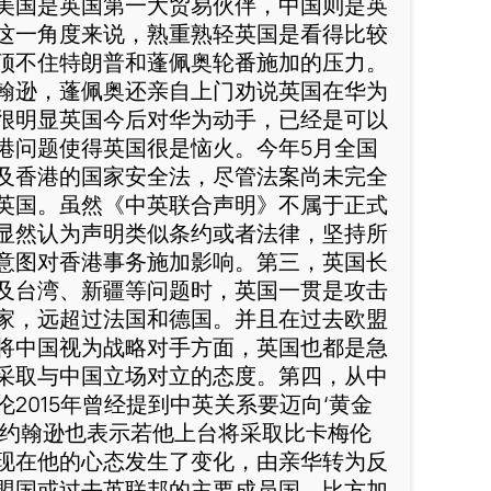
美国是英国第一大贸易伙伴，中国则是英
这一角度来说，熟重熟轻英国是看得比较
顶不住特朗普和蓬佩奥轮番施加的压力。
翰逊，蓬佩奥还亲自上门劝说英国在华为
很明显英国今后对华为动手，已经是可以
港问题使得英国很是恼火。今年5月全国
及香港的国家安全法，尽管法案尚未完全
英国。虽然《中英联合声明》不属于正式
显然认为声明类似条约或者法律，坚持所
意图对香港事务施加影响。第三，英国长
及台湾、新疆等问题时，英国一贯是攻击
家，远超过法国和德国。并且在过去欧盟
将中国视为战略对手方面，英国也都是急
采取与中国立场对立的态度。第四，从中
2015年曾经提到中英关系要迈向‘黄金
的约翰逊也表示若他上台将采取比卡梅伦
现在他的心态发生了变化，由亲华转为反
盟国或过去英联邦的主要成员国，比方加