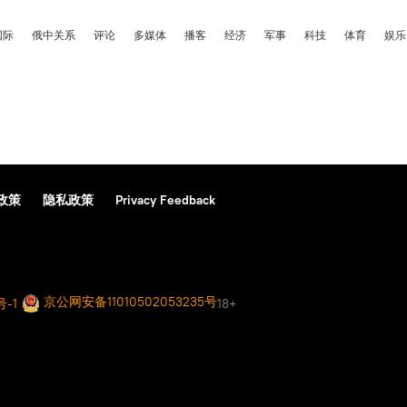
国际
俄中关系
评论
多媒体
播客
经济
军事
科技
体育
娱乐
政策
隐私政策
Privacy Feedback
京公网安备11010502053235号
号-1
18+