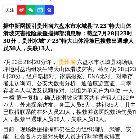
关注
据中新网援引贵州省六盘水市水城县“7.23”特大山体
滑坡灾害抢险救援指挥部消息称：截至7月28日23时
30分，贵州水城“7⋅23”特大山体滑坡已搜救出遇难人
员38人，失联13人。
7月23日21时20分许，
贵州省
六盘水市水城县鸡场镇
坪地村岔沟组发生特大山体滑坡灾害。截至7月28日23
时30分，经户籍核对、家属报案、DNA比对、对幸存
者走访询问、公安大数据分析、通信痕迹查证、与幸
存者本人电话及视频核对、以组为单元户为单位"一人
一档"逐一复核，确认该滑坡灾害区共有户籍人口22户
77人，外来探亲访友、务工人员8人，共计85人，其中
已取得联系的在外人员23人，搜救并送医院救治伤员11
人，搜救出遇难人员38人，失联人员13人。
目前，现场救援指挥部仍在全力组织消防、武警、安
能、社会各方力量对失联人员进行科学搜救排查。