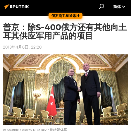
简体
俄罗斯卫星通讯社
普京：除S-400俄方还有其他向土
耳其供应军用产品的项目
2019年4月8日, 22:20
© Sputnik / Alexey Nikolsky
/
跳转媒体库