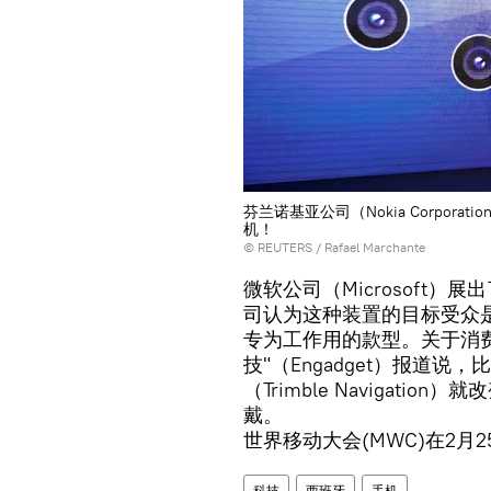
芬兰诺基亚公司（Nokia Corpora
机！
©
REUTERS
/ Rafael Marchante
微软公司（Microsoft）展
司认为这种装置的目标受众
专为工作用的款型。关于消
技"（Engadget）报道说，
（Trimble Navigat
戴。
世界移动大会(MWC)在2月
科技
西班牙
手机