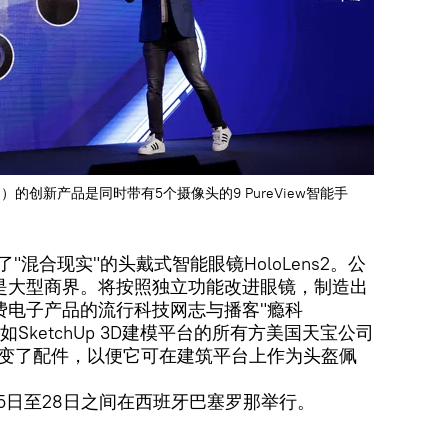
tion）的创新产品是同时带有5个摄像头的9 PureView智能手
出了"混合现实"的头戴式智能眼镜HoloLens2。公
是大型商界。将按照独立功能改进眼镜，制造出
费电子产品的流行科技网志与播客"瘾科
比如SketchUp 3D建模平台的所有方美国天宝公司
ion）就改变了配件，以便它可在建筑平台上作为头盔佩
25日至28日之间在西班牙巴塞罗那举行。