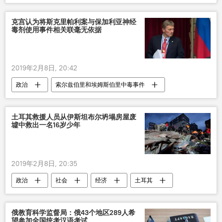
克宫认为将斯克里帕利案与保加利亚神经
毒剂使用事件相关联毫无依据
2019年2月8日, 20:42
政治
索尔兹伯里和埃姆斯伯里中毒事件
俄罗斯
土耳其救援人员从伊斯坦布尔坍塌房屋废
墟中救出一名16岁少年
2019年2月8日, 20:35
政治
社会
经济
土耳其
俄教育科学监督局：俄43个地区289人希
望参加全国统考汉语考试