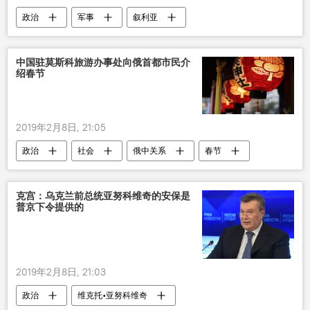
政治
军事
叙利亚
中国驻莫斯科旅游办事处向俄首都市民介
绍春节
2019年2月8日, 21:05
政治
社会
俄中关系
春节
克宫：乌克兰前总统亚努科维奇的安保是
普京下令提供的
2019年2月8日, 21:03
政治
维克托•亚努科维奇