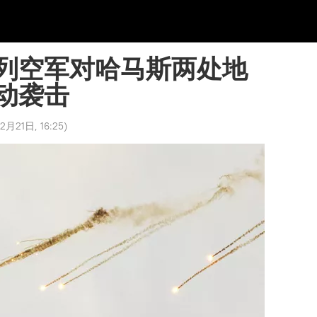
列空军对哈马斯两处地
动袭击
2月21日, 16:25
)