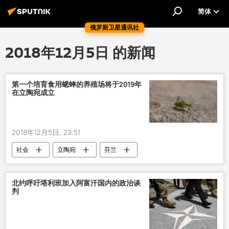
简体
俄罗斯卫星通讯社
2018年12月5日 的新闻
第一个培育食用蟋蟀的养殖场将于2019年
在立陶宛成立
2018年12月5日, 23:51
社会
立陶宛
芬兰
蟋蟀沙拉
食品
北约呼吁塔利班加入阿富汗国内的政治谈
判