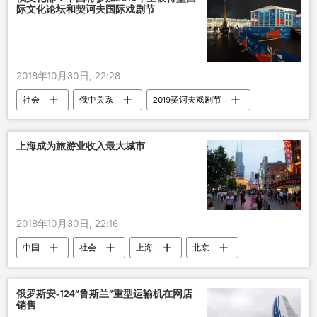
际文化论坛和契诃夫国际戏剧节
2018年10月30日, 22:28
社会
俄中关系
2019契诃夫戏剧节
文化
上海成为旅游业收入最大城市
2018年10月30日, 22:16
中国
社会
上海
北京
旅游业
城市
名单
贡献
经济
俄罗斯安-124“鲁斯兰”重型运输机在网店
销售