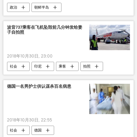
政治
朝鲜半岛
波音737乘客在飞机坠毁前几分钟发给妻
子自拍照
2018年10月30日, 23:00
社会
印尼
乘客
拍照
波音737
德国一名男护士供认谋杀百名病患
2018年10月30日, 22:55
社会
德国