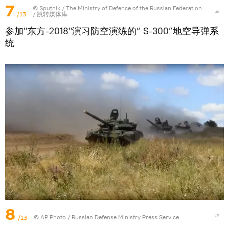
7
© Sputnik / The Ministry of Defence of the Russian Federation
/13
/
跳转媒体库
参加"东方-2018"演习防空演练的“ S-300”地空导弹系
统
8
/13
© AP Photo / Russian Defense Ministry Press Service