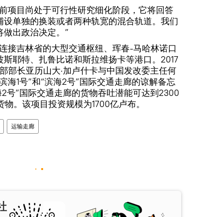
目前项目尚处于可行性研究细化阶段，它将回答
铺设单独的换装或者两种轨宽的混合轨道。我们
将做出政治决定。”
廊连接吉林省的大型交通枢纽、珲春-马哈林诺口
斯耶特、扎鲁比诺和斯拉维扬卡等港口。2017
部部长亚历山大·加卢什卡与中国发改委主任何
滨海1号”和“滨海2号”国际交通走廊的谅解备忘
海2号”国际交通走廊的货物吞吐潜能可达到2300
货物。该项目投资规模为1700亿卢布。
运输走廊
社