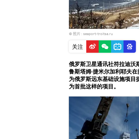
© 照片 : seaport-troitsa.ru
关注
俄罗斯卫星通讯社符拉迪沃斯
鲁斯塔姆·捷米尔加利耶夫
为俄罗斯远东基础设施项目
为首批这样的项目。