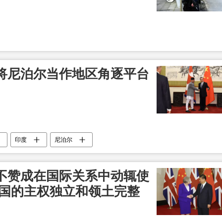
将尼泊尔当作地区角逐平台
印度
尼泊尔
不赞成在国际关系中动辄使
各国的主权独立和领土完整