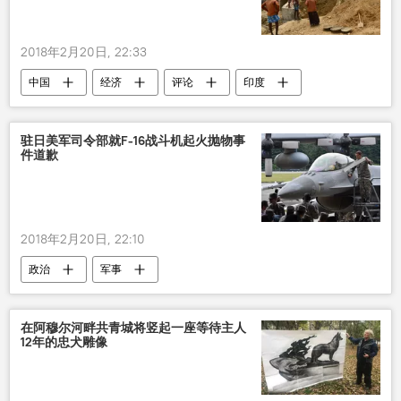
2018年2月20日, 22:33
中国
经济
评论
印度
尼泊尔
中巴经济走廊
一带一路
驻日美军司令部就F-16战斗机起火抛物事
件道歉
2018年2月20日, 22:10
政治
军事
在阿穆尔河畔共青城将竖起一座等待主人
12年的忠犬雕像