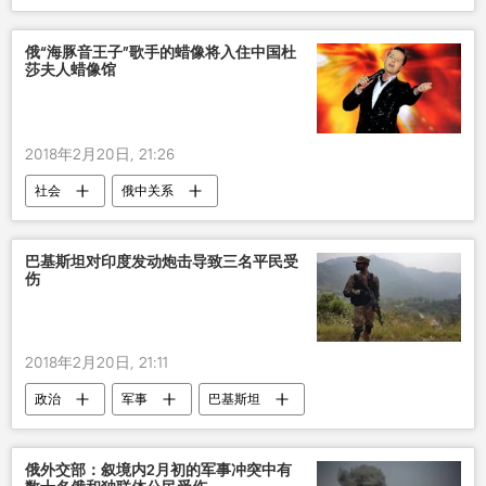
俄“海豚音王子”歌手的蜡像将入住中国杜
莎夫人蜡像馆
2018年2月20日, 21:26
社会
俄中关系
巴基斯坦对印度发动炮击导致三名平民受
伤
2018年2月20日, 21:11
政治
军事
巴基斯坦
俄外交部：叙境内2月初的军事冲突中有