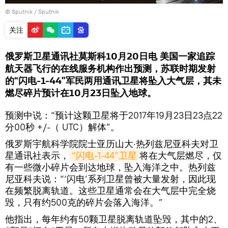
© Sputnik / Sputnik
关注
俄罗斯卫星通讯社莫斯科10月20日电 美国一家追踪
航天器飞行的在线服务机构作出预测，苏联时期发射
的“闪电-1-44”军民两用通讯卫星将坠入大气层，其未
燃尽碎片预计在10月23日坠入地球。
预测中说：“预计这颗卫星将于2017年19月23日23点22
分00秒 +/-（ UTC）解体”。
俄罗斯宇航科学院院士亚历山大·热列兹尼亚科夫对卫
星通讯社表示，
“闪电-1-44”卫星
将在大气层燃尽，仅
有一些微小碎片会到达地球，坠入海洋之中。热列兹
尼亚科夫说：“‘闪电’系列卫星曾被大量发射，因此现
在频繁脱离轨道。这些卫星通常会在大气层中完全烧
毁，只有约500克的碎片会落入海洋。”
他指出，每年约有50颗卫星脱离轨道坠毁，其中的2、