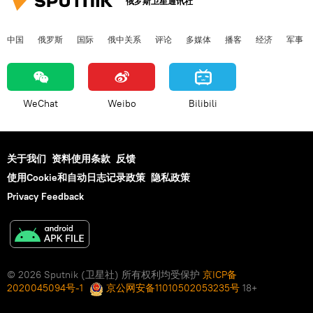
俄罗斯卫星通讯社
中国
俄罗斯
国际
俄中关系
评论
多媒体
播客
经济
军事
WeChat
Weibo
Bilibili
关于我们
资料使用条款
反馈
使用Cookie和自动日志记录政策
隐私政策
Privacy Feedback
© 2026 Sputnik (卫星社) 所有权利均受保护
京ICP备
2020045094号-1
京公网安备11010502053235号
18+