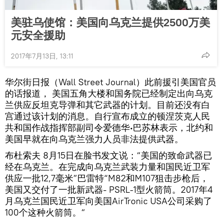
美驻乌使馆：美国向乌克兰提供2500万美
元安全援助
2017年7月13日, 13:11
华尔街日报（Wall Street Journal）此前援引美国官员
的话报道， 美国五角大楼和国务院已经制定出向乌克
兰供应反坦克导弹和其它武器的计划。目前还没有白
宫通过该计划的消息。自行宣布成立的顿涅茨克人民
共和国作战指挥部副司令爱德华∙巴苏林表示，北约和
美国早就在向乌克兰强力人员非法提供武器。
布杜索夫 8月15日在脸书发文说：“美国的致命武器已
经在乌克兰。在完成向乌克兰武装力量和国民近卫军
供应一批12,7毫米”巴雷特“M82和M107狙击步枪后，
美国又交付了一批新武器- PSRL-1型火箭筒。2017年4
月乌克兰国民近卫军向美国AirTronic USA公司采购了
100个这种火箭筒。“