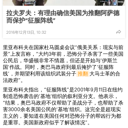
拉夫罗夫：有理由确信美国为推翻阿萨德
而保护“征服阵线”
2016年12月13日, 10:32
里亚布科夫在国家杜马圆桌会议“俄美关系：现实与前
景”上发言称，“大约3年前，恐怖分子杀害了一些美国
公民后，华盛顿非常不情愿，但还是开始与‘伊斯兰
国’作战。同时，奥巴马政府到最后掩护了‘征服阵
线’，并期望利用该组织武装分子
推翻
大马士革的合
法政府”。
里亚布科夫指出，“征服阵线”是2001年9月11日在纽约
制造恐怖袭击的‘基地’组织的叙利亚分支。他表示，
“结果，奥巴马政府不仅帮助了圣战分子，也帮助了杀
害3000余名美国公民的‘基地’组织。这完全是超现实
主义的，要知道在美国任何对恐怖分子的帮凶行为都
是重罪。美国新政府似乎了解该情况”。