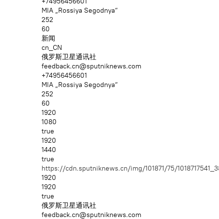
+74956456601
MIA „Rossiya Segodnya“
252
60
新闻
cn_CN
俄罗斯卫星通讯社
feedback.cn@sputniknews.com
+74956456601
MIA „Rossiya Segodnya“
252
60
1920
1080
true
1920
1440
true
https://cdn.sputniknews.cn/img/101871/75/101871754
1920
1920
true
俄罗斯卫星通讯社
feedback.cn@sputniknews.com