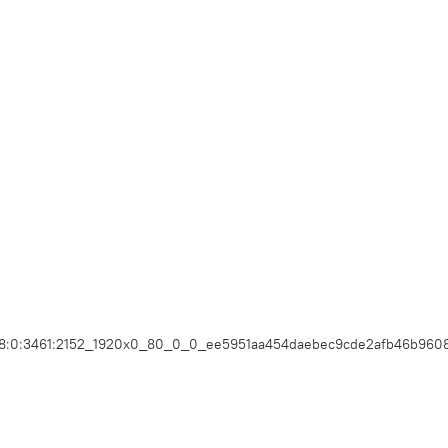
1_38:0:3461:2152_1920x0_80_0_0_ee5951aa454daebec9cde2afb46b960