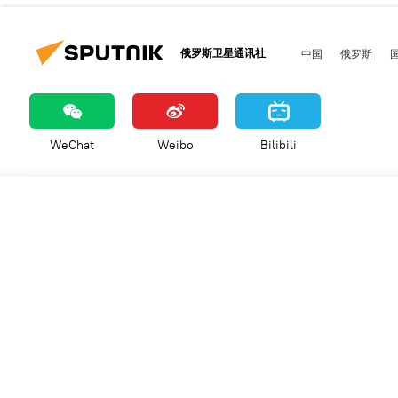
俄罗斯卫星通讯社
中国
俄罗斯
WeChat
Weibo
Bilibili
关于我们
资料使用条款
反馈
使用Cookie和自动日志记录
© 2026 Sputnik (卫星社) 所有权利均受保护
京ICP备2020045094