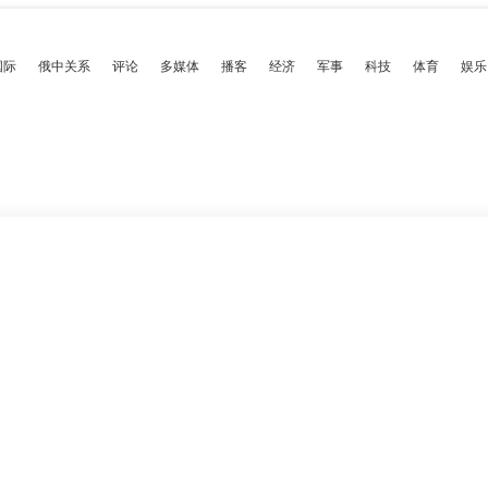
国际
俄中关系
评论
多媒体
播客
经济
军事
科技
体育
娱乐
政策
隐私政策
Privacy Feedback
京公网安备11010502053235号
号-1
18+