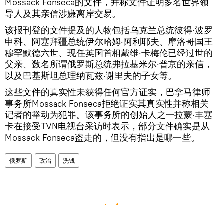
Mossack Fonseca的文件，并称文件证明多名世界领
导人及其亲信涉嫌离岸交易。
该报刊登的文件提及的人物包括乌克兰总统彼得·波罗
申科、阿塞拜疆总统伊尔哈姆·阿利耶夫、摩洛哥国王
穆罕默德六世、现任英国首相戴维·卡梅伦已经过世的
父亲、数名所谓俄罗斯总统弗拉基米尔·普京的亲信，
以及巴基斯坦总理纳瓦兹·谢里夫的子女等。
这些文件的真实性未获得任何官方证实，巴拿马律师
事务所Mossack Fonseca拒绝证实其真实性并称相关
记者的举动为犯罪。该事务所的创始人之一拉蒙·丰塞
卡在接受TVN电视台采访时表示，部分文件确实是从
Mossack Fonseca盗走的，但没有指出是哪一些。
俄罗斯
政治
洗钱