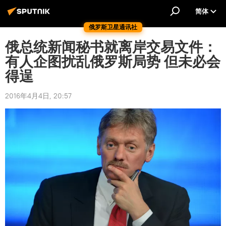
简体
俄罗斯卫星通讯社
俄总统新闻秘书就离岸交易文件：
有人企图扰乱俄罗斯局势 但未必会
得逞
2016年4月4日, 20:57