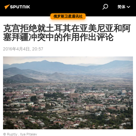
简体
俄罗斯卫星通讯社
克宫拒绝就土耳其在亚美尼亚和阿
塞拜疆冲突中的作用作出评论
2016年4月4日, 20:57
©
Ruptly
. Ilya Pitalev