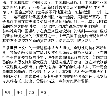
湾、中国和越南、中国和印度、中国和巴基斯坦、中国和中亚国
家之间的矛盾。还不要忘记新疆维吾尔自治区和香港的‘雨伞革
命’。中国企业积极向世界的不同地区渗透，包括欧洲，非洲，拉
美——这不能不让华盛顿企图阻止这一趋势。美国已经宣称，不
会允许中国在南美建造类似巴拿马运河的运河。当北京计划打造
新的丝绸之路的时候，开始‘收拾’丝绸之路经过的中亚国家。亚
努科维奇同中国进行了在克里米亚建设港口的谈判——港口应成
为新的丝绸之路的重要枢纽之一，由于美国不会允许出现自己或
其盟友不能控制的新的贸易线路，结果乌克兰陷入动乱。”
目前世界上发生的一些进程非常令人担忧。全球性对抗在不断加
剧，导致金融和资源市场以及整个地缘政治形势不稳定。正在进
行争夺世界领导权的斗争，许多国家面临瓦解的危险。美国对自
己的欧洲盟友施加强大压力，让经济服从于政治，这在对俄制裁
中表现得尤为突出。由于为这场斗争下的赌注非常大，它一定会
是非常残酷的，包括借用他人之手。将利用各种合法与非法的手
段制造动乱、国家政变，使其扮演美国需要的傀儡角色，俄罗斯
专家科洛托夫指出。需要认清这一点并对此保持警惕。
政治
评论
美国
中国