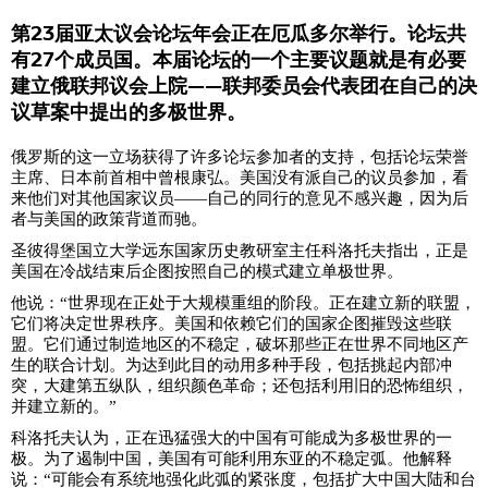
第23届亚太议会论坛年会正在厄瓜多尔举行。论坛共
有27个成员国。本届论坛的一个主要议题就是有必要
建立俄联邦议会上院——联邦委员会代表团在自己的决
议草案中提出的多极世界。
俄罗斯的这一立场获得了许多论坛参加者的支持，包括论坛荣誉
主席、日本前首相中曾根康弘。美国没有派自己的议员参加，看
来他们对其他国家议员——自己的同行的意见不感兴趣，因为后
者与美国的政策背道而驰。
圣彼得堡国立大学远东国家历史教研室主任科洛托夫指出，正是
美国在冷战结束后企图按照自己的模式建立单极世界。
他说：“世界现在正处于大规模重组的阶段。正在建立新的联盟，
它们将决定世界秩序。美国和依赖它们的国家企图摧毁这些联
盟。它们通过制造地区的不稳定，破坏那些正在世界不同地区产
生的联合计划。为达到此目的动用多种手段，包括挑起内部冲
突，大建第五纵队，组织颜色革命；还包括利用旧的恐怖组织，
并建立新的。”
科洛托夫认为，正在迅猛强大的中国有可能成为多极世界的一
极。为了遏制中国，美国有可能利用东亚的不稳定弧。他解释
说：“可能会有系统地强化此弧的紧张度，包括扩大中国大陆和台