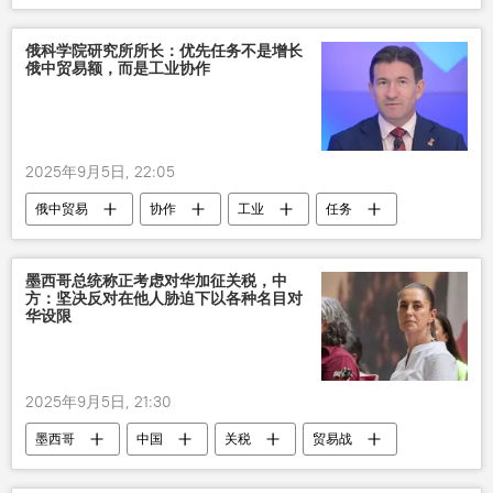
市场
商品
中俄贸易合作
俄中关系
俄科学院研究所所长：优先任务不是增长
俄中贸易额，而是工业协作
2025年9月5日, 22:05
俄中贸易
协作
工业
任务
俄中关系
东方经济论坛
墨西哥总统称正考虑对华加征关税，中
方：坚决反对在他人胁迫下以各种名目对
华设限
2025年9月5日, 21:30
墨西哥
中国
关税
贸易战
美国