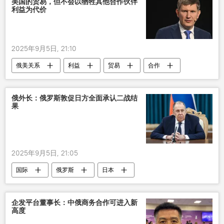
美国的贸易，但不会以牺牲其他合作伙伴
利益为代价
2025年9月5日, 21:10
俄美关系
利益
贸易
合作
牺牲
东方经济论坛
俄外长：俄罗斯敦促日方全面承认二战结
果
2025年9月5日, 21:05
国际
俄罗斯
日本
企发平台董事长：中俄商务合作可进入新
高度