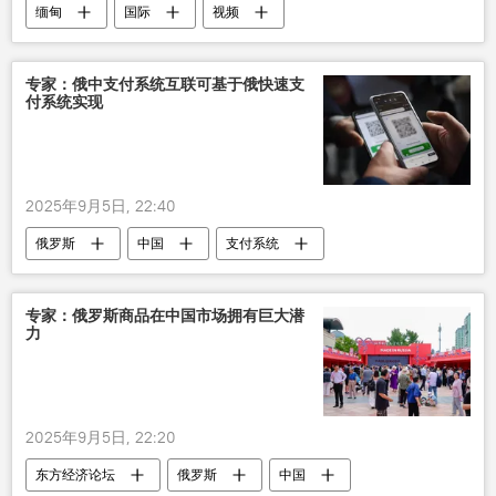
缅甸
国际
视频
专家：俄中支付系统互联可基于俄快速支
付系统实现
2025年9月5日, 22:40
俄罗斯
中国
支付系统
二维码
旅游
商务
东方经济论坛
俄中关系
专家：俄罗斯商品在中国市场拥有巨大潜
力
2025年9月5日, 22:20
东方经济论坛
俄罗斯
中国