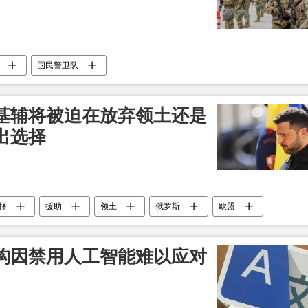
国民警卫队
基辅将被迫在放弃领土还是
出选择
择
援助
领土
俄罗斯
欧盟
构因禁用人工智能难以应对