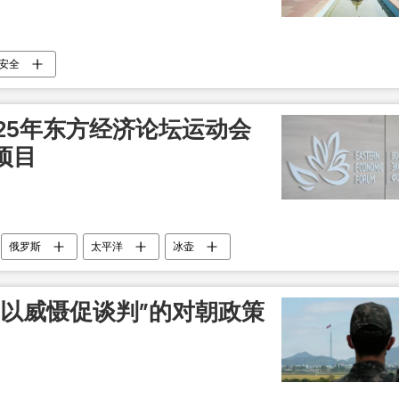
安全
25年东方经济论坛运动会
项目
俄罗斯
太平洋
冰壶
“以威慑促谈判”的对朝政策