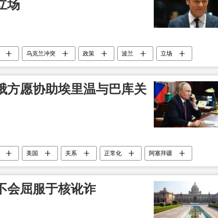
立场
乌克兰冲突
政策
波兰
立场
俄方愿协助埃里温与巴库关
美国
关系
正常化
阿塞拜疆
不会屈服于核讹诈