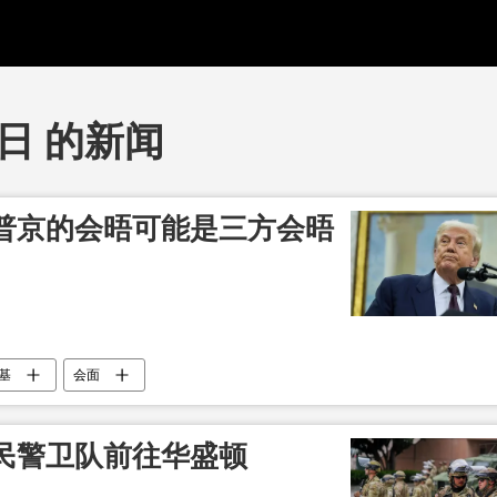
1日 的新闻
普京的会晤可能是三方会晤
基
会面
民警卫队前往华盛顿