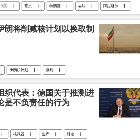
冲突
普京
特朗普
会晤
阿拉斯加
伊朗将削减核计划以换取制
伊朗核计划
谈判
组织代表：德国关于推测进
论是不负责任的行为
核武器
生产
讨论