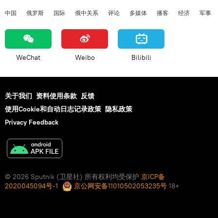
中国
俄罗斯
国际
俄中关系
评论
多媒体
播客
经济
军事
WeChat
Weibo
Bilibili
关于我们
资料使用条款
反馈
使用Cookie和自动日志记录政策
隐私政策
Privacy Feedback
© 2026 Sputnik (卫星社) 所有权利均受保护
京ICP备
2020045094号-1
京公网安备11010502053235号
18+