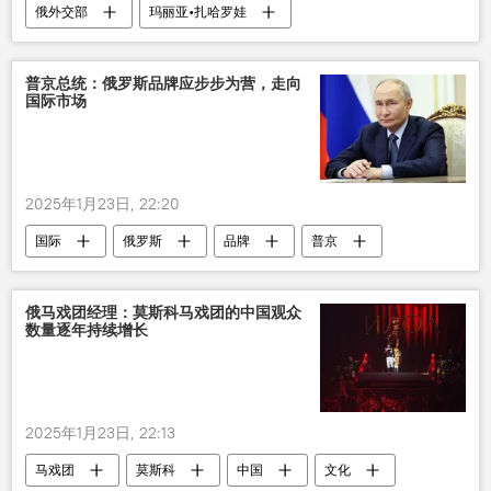
俄外交部
玛丽亚•扎哈罗娃
泽连斯基
谈判
虚假信息
普京总统：俄罗斯品牌应步步为营，走向
国际市场
2025年1月23日, 22:20
国际
俄罗斯
品牌
普京
俄马戏团经理：莫斯科马戏团的中国观众
数量逐年持续增长
2025年1月23日, 22:13
马戏团
莫斯科
中国
文化