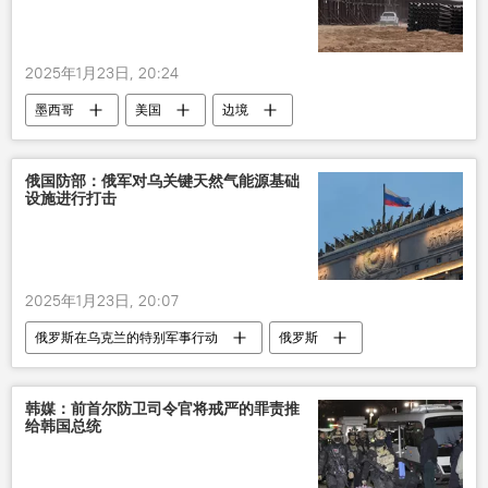
2025年1月23日, 20:24
墨西哥
美国
边境
非法移民
驱逐
俄国防部：俄军对乌关键天然气能源基础
设施进行打击
2025年1月23日, 20:07
俄罗斯在乌克兰的特别军事行动
俄罗斯
乌克兰
军事
韩媒：前首尔防卫司令官将戒严的罪责推
给韩国总统