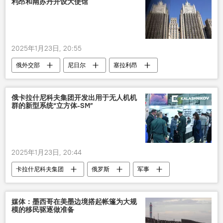
利昂和南苏丹开设大使馆
2025年1月23日, 20:55
俄外交部
尼日尔
塞拉利昂
南苏丹
大使馆
开设
俄卡拉什尼科夫集团开发出用于无人机机
群的新型系统“立方体-SM”
2025年1月23日, 20:44
卡拉什尼科夫集团
俄罗斯
军事
无人机
媒体：墨西哥在美墨边境搭起帐篷为大规
模的移民驱逐做准备