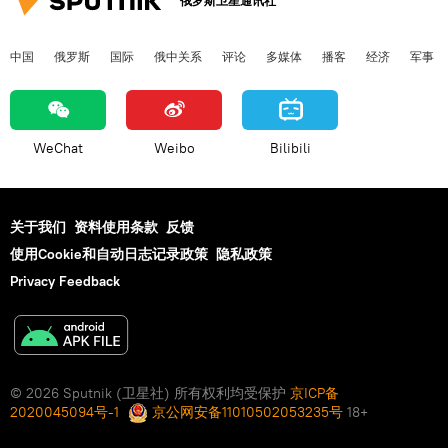
俄罗斯卫星通讯社
中国
俄罗斯
国际
俄中关系
评论
多媒体
播客
经济
军事
WeChat
Weibo
Bilibili
关于我们
资料使用条款
反馈
使用Cookie和自动日志记录政策
隐私政策
Privacy Feedback
© 2026 Sputnik (卫星社) 所有权利均受保护
京ICP备
2020045094号-1
京公网安备11010502053235号
18+