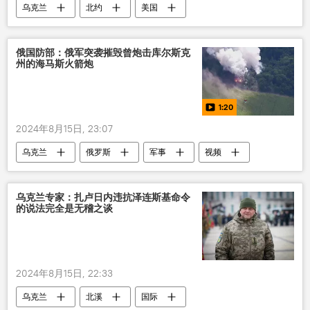
乌克兰
北约
美国
俄国防部：俄军突袭摧毁曾炮击库尔斯克
州的海马斯火箭炮
1:20
2024年8月15日, 23:07
乌克兰
俄罗斯
军事
视频
多媒体
乌克兰专家：扎卢日内违抗泽连斯基命令
的说法完全是无稽之谈
2024年8月15日, 22:33
乌克兰
北溪
国际