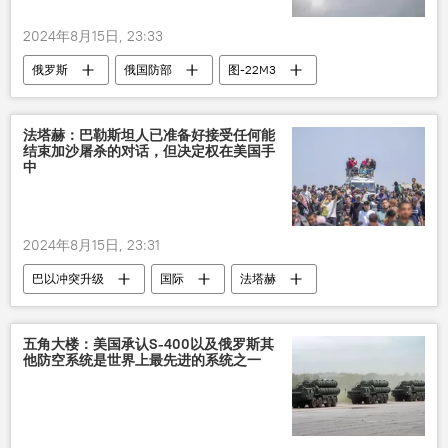
2024年8月15日, 23:33
俄罗斯
俄国防部
图-22M3
坠毁
飞机坠毁
法塔赫：巴勒斯坦人已准备好接受任何能
结束加沙屠杀的对话，但决定权在美国手
中
2024年8月15日, 23:31
巴以冲突升级
国际
法塔赫
巴勒斯坦
美国
以色列
五角大楼：美国承认S-400以及俄罗斯其
他防空系统是世界上最先进的系统之一