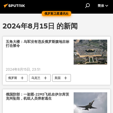
简体
俄罗斯卫星通讯社
2024年8月15日 的新闻
五角大楼：乌军没有违反俄罗斯腹地目标
打击禁令
2024年8月15日, 23:51
俄罗斯
乌克兰
美国
俄国防部：一架图-22М3飞机在伊尔库茨
克州坠毁，机组人员弹射逃生