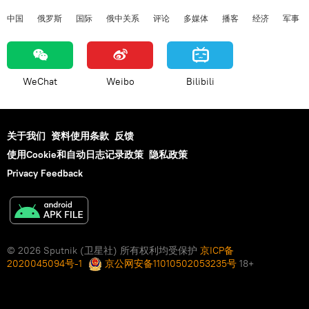
中国
俄罗斯
国际
俄中关系
评论
多媒体
播客
经济
军事
WeChat
Weibo
Bilibili
关于我们
资料使用条款
反馈
使用Cookie和自动日志记录政策
隐私政策
Privacy Feedback
© 2026 Sputnik (卫星社) 所有权利均受保护
京ICP备
2020045094号-1
京公网安备11010502053235号
18+