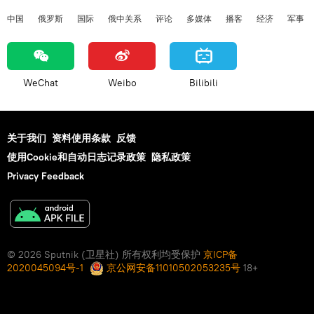
中国
俄罗斯
国际
俄中关系
评论
多媒体
播客
经济
军事
WeChat
Weibo
Bilibili
关于我们
资料使用条款
反馈
使用Cookie和自动日志记录政策
隐私政策
Privacy Feedback
© 2026 Sputnik (卫星社) 所有权利均受保护
京ICP备
2020045094号-1
京公网安备11010502053235号
18+