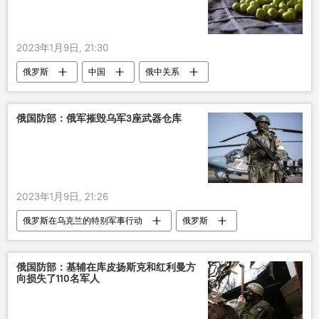
2023年1月9日, 21:30
俄罗斯
中国
俄中关系
贸易
出口
俄国防部：俄军摧毁乌军3座武器仓库
2023年1月9日, 21:26
俄罗斯在乌克兰的特别军事行动
俄罗斯
乌克兰
军事
武器
仓库
俄国防部：基辅在库皮扬斯克和红利曼方
向损失了110名军人