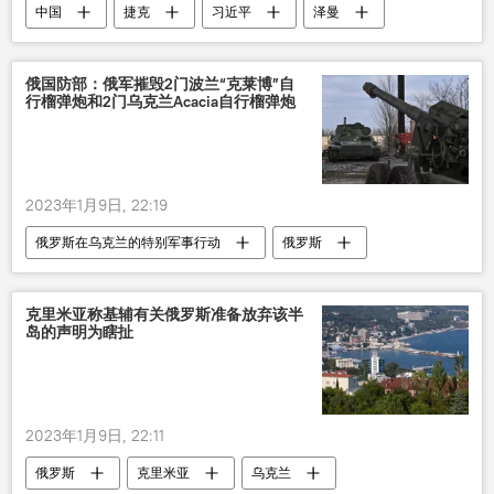
中国
捷克
习近平
泽曼
会谈
俄国防部：俄军摧毁2门波兰“克莱博”自
行榴弹炮和2门乌克兰Acacia自行榴弹炮
2023年1月9日, 22:19
俄罗斯在乌克兰的特别军事行动
俄罗斯
乌克兰
军事
武器
克里米亚称基辅有关俄罗斯准备放弃该半
岛的声明为瞎扯
2023年1月9日, 22:11
俄罗斯
克里米亚
乌克兰