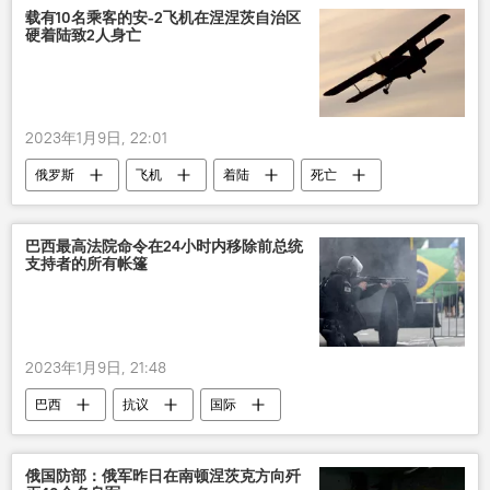
载有10名乘客的安-2飞机在涅涅茨自治区
硬着陆致2人身亡
2023年1月9日, 22:01
俄罗斯
飞机
着陆
死亡
巴西最高法院命令在24小时内移除前总统
支持者的所有帐篷
2023年1月9日, 21:48
巴西
抗议
国际
俄国防部：俄军昨日在南顿涅茨克方向歼