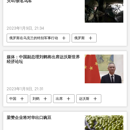
灭40余名乌军
2023年1月9日, 21:34
俄罗斯在乌克兰的特别军事行动
俄罗斯
乌克兰
军事
士兵
媒体：中国副总理刘鹤将出席达沃斯世界
经济论坛
2023年1月9日, 21:31
中国
刘鹤
出席
达沃斯
世界经济论坛
梁赞企业将对华出口豌豆