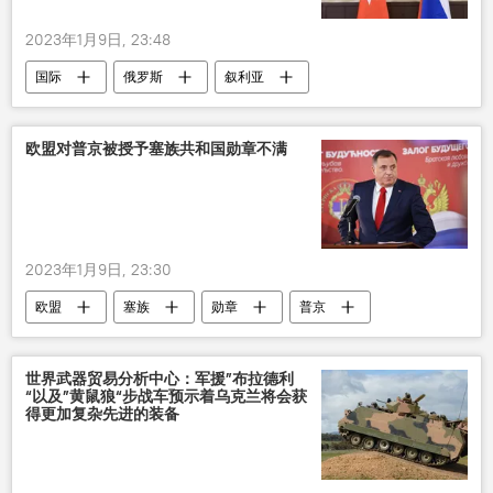
2023年1月9日, 23:48
国际
俄罗斯
叙利亚
土耳其
外长会
欧盟对普京被授予塞族共和国勋章不满
2023年1月9日, 23:30
欧盟
塞族
勋章
普京
不满
世界武器贸易分析中心：军援”布拉德利
“以及”黄鼠狼“步战车预示着乌克兰将会获
得更加复杂先进的装备