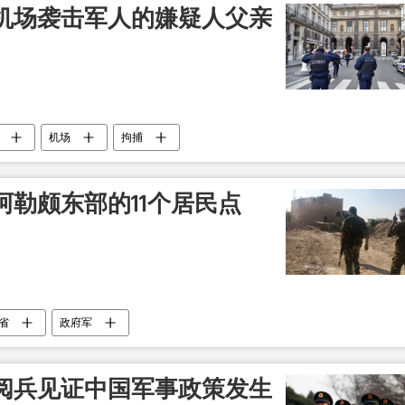
机场袭击军人的嫌疑人父亲
机场
拘捕
勒颇东部的11个居民点
省
政府军
阅兵见证中国军事政策发生