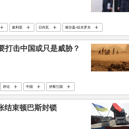
叙利亚
日内瓦
谢尔盖•拉夫罗夫
真要打击中国或只是威胁？
评论
中国
伊斯兰国
张结束顿巴斯封锁