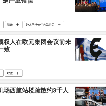
）是严重错误
错误
跨太平洋伙伴关系协定
债权人在欧元集团会议前未
一致
欧盟
机场西航站楼疏散约3千人