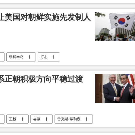
让美国对朝鲜实施先发制人
朝鲜半岛
打击
系正朝积极方向平稳过渡
王毅
会谈
雷克斯•蒂勒森