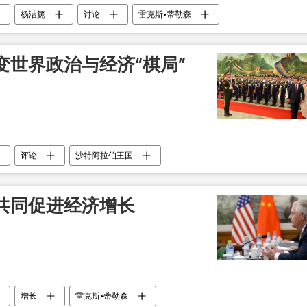
杨洁篪
讨论
雷克斯•蒂勒森
变世界政治与经济“棋局”
评论
沙特阿拉伯王国
共同促进经济增长
增长
雷克斯•蒂勒森