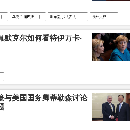
乌克兰 顿巴斯
谢尔盖•拉夫罗夫
俄外交部
侃默克尔如何看待伊万卡·
篪与美国国务卿蒂勒森讨论
题